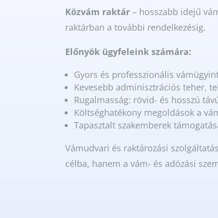
Közvám raktár
– hosszabb idejű vám
raktárban a további rendelkezésig.
Előnyök ügyfeleink számára:
Gyors és professzionális vámügyin
Kevesebb adminisztrációs teher, te
Rugalmasság: rövid- és hosszú távú
Költséghatékony megoldások a vám-
Tapasztalt szakemberek támogatása
Vámudvari és raktározási szolgáltatá
célba, hanem a vám- és adózási sze