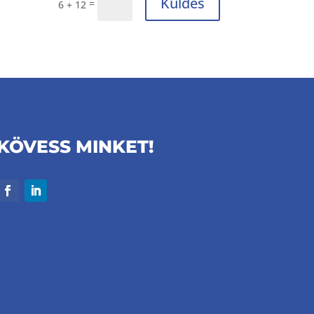
Küldés
=
6 + 12
KÖVESS MINKET!