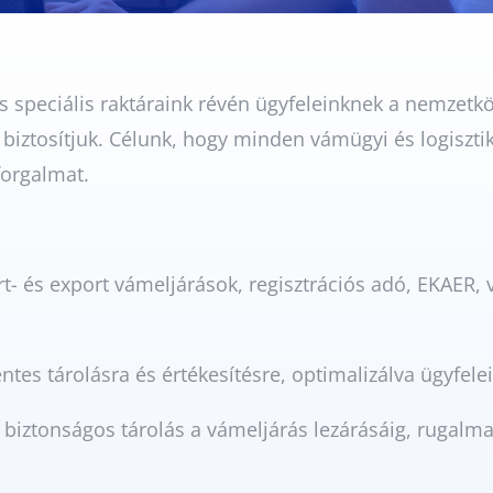
eciális raktáraink révén ügyfeleinknek a nemzetközi
biztosítjuk. Célunk, hogy minden vámügyi és logisztik
forgalmat.
t- és export vámeljárások, regisztrációs adó, EKAER,
tes tárolásra és értékesítésre, optimalizálva ügyfele
 biztonságos tárolás a vámeljárás lezárásáig, rugalm