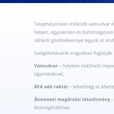
Telephelyünkön működő vámudvar és sp
helyen, egyszerűen és biztonságosan 
válláról gördülékennyé tegyük az áru
Szolgáltatásaink magukban foglalják:
Vámudvar
– helyben intézhető impor
ügyintézéssel,
ÁFA adó raktár
– lehetőség az áfamen
Átmeneti megőrzési létesítmény
–
árumegőrzéshez.