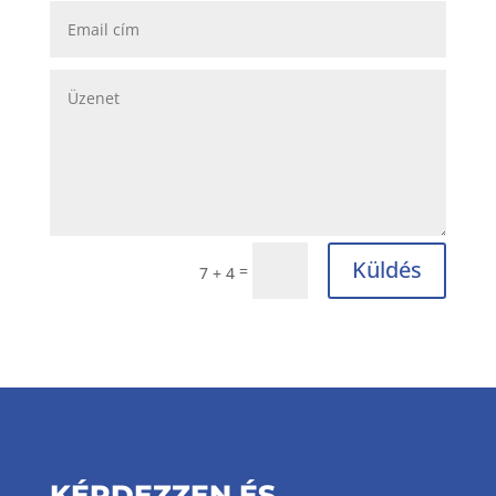
Küldés
=
7 + 4
KÉRDEZZEN ÉS