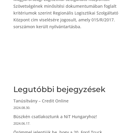
Szövetségének minősítési dokumentumában foglalt
kritériumok szerint Regionális Logisztikai Szolgáltató
Központ cím viselésére jogosult, amely 015/R/2017.
sorszámon került nyilvántartásba.
Legutóbbi bejegyzések
Tanúsítvány – Credit Online
2024.08.30.
Büszkén csatlakoztunk a NiT Hungaryhoz!
2024.06.17.
Örömmel jelentjük be, hogy a 20. Ford Truck