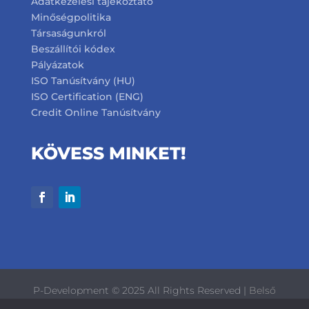
Adatkezelési tájékoztató
Minőségpolitika
Társaságunkról
Beszállítói kódex
Pályázatok
ISO Tanúsítvány (HU)
ISO Certification (ENG)
Credit Online Tanúsítvány
KÖVESS MINKET!
P-Development © 2025 All Rights Reserved |
Belső
visszaélés-bejelentési űrlap
|
Készítette: AB Holding